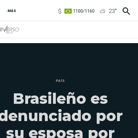
1100
/
1160
23
°
3,8
/
4
:MÁS
6850
/
7200
5900
/
5960
PAÍS
Brasileño es
denunciado por
su esposa por