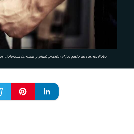
 violencia familiar y pidió prisión al juzgado de turno. Foto: