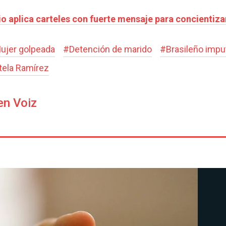
io aplica carteles con fuerte mensaje para concientiza
ujer golpeada
#
Detención de marido
#
Brasileño impu
stela Ramírez
en Voiz