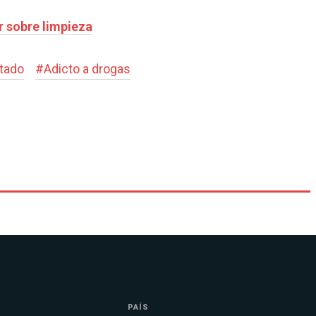
r sobre limpieza
tado
#
Adicto a drogas
PAÍS