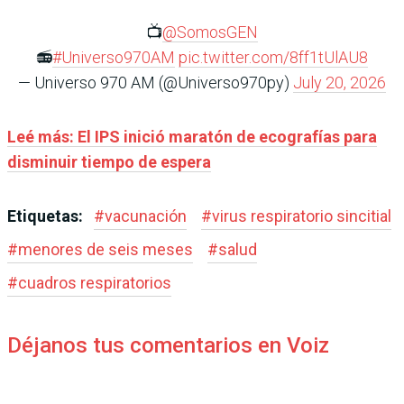
📺
@SomosGEN
📻
#Universo970AM
pic.twitter.com/8ff1tUlAU8
— Universo 970 AM (@Universo970py)
July 20, 2026
Leé más:
El IPS inició maratón de ecografías para
disminuir tiempo de espera
Etiquetas:
#
vacunación
#
virus respiratorio sincitial
#
menores de seis meses
#
salud
#
cuadros respiratorios
Déjanos tus comentarios en Voiz