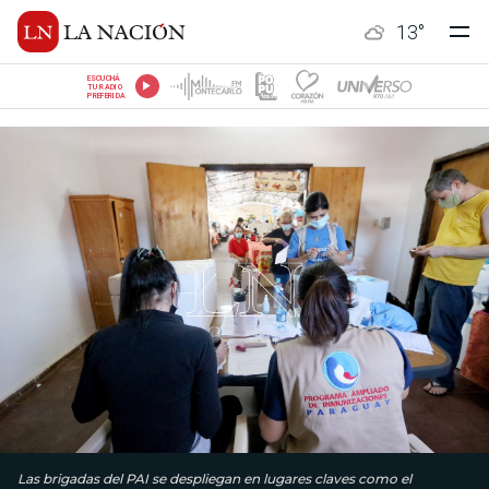
13
°
ESCUCHÁ
TU RADIO
PREFERIDA
Las brigadas del PAI se despliegan en lugares claves como el