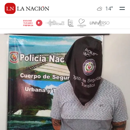
14
°
ESCUCHÁ
TU RADIO
PREFERIDA