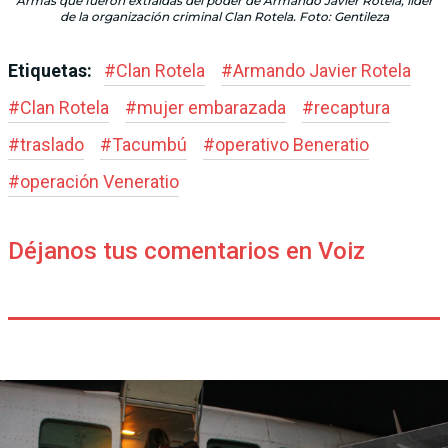
Armas que fueron extraídas del poder de Armando Javier Rotela, líder
de la organización criminal Clan Rotela. Foto: Gentileza
Etiquetas:
#
Clan Rotela
#
Armando Javier Rotela
#
Clan Rotela
#
mujer embarazada
#
recaptura
#
traslado
#
Tacumbú
#
operativo Beneratio
#
operación Veneratio
Déjanos tus comentarios en Voiz