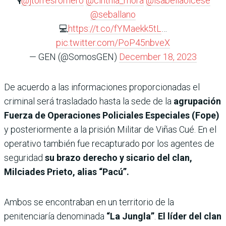
🎙️
@jtorresromero
@cinthia_mora
@isabellaolcese
@seballano
💻
https://t.co/fYMaekk5tL
…
pic.twitter.com/PoP45nbveX
— GEN (@SomosGEN)
December 18, 2023
De acuerdo a las informaciones proporcionadas el
criminal será trasladado hasta la sede de la
agrupación
Fuerza de Operaciones Policiales Especiales (Fope)
y posteriormente a la prisión Militar de Viñas Cué. En el
operativo también fue recapturado por los
agentes de
seguridad
su brazo derecho y sicario del clan,
Milciades Prieto, alias “Pacú”.
Ambos se encontraban en un territorio de la
penitenciaría denominada
“La Jungla”
.
El líder del clan