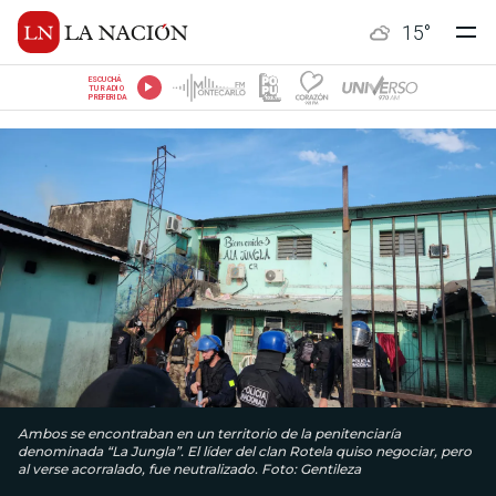
15
°
ESCUCHÁ
TU RADIO
PREFERIDA
Ambos se encontraban en un territorio de la penitenciaría
denominada “La Jungla”. El líder del clan Rotela quiso negociar, pero
al verse acorralado, fue neutralizado. Foto: Gentileza