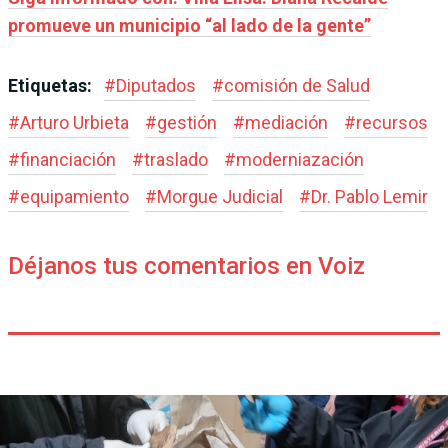
promueve un municipio “al lado de la gente”
Etiquetas:
#
Diputados
#
comisión de Salud
#
Arturo Urbieta
#
gestión
#
mediación
#
recursos
#
financiación
#
traslado
#
moderniazación
#
equipamiento
#
Morgue Judicial
#
Dr. Pablo Lemir
Déjanos tus comentarios en Voiz