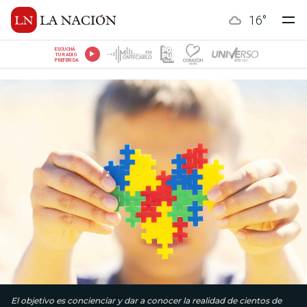
16
°
ESCUCHÁ
TU RADIO
PREFERIDA
El objetivo es concienciar y dar a conocer la realidad de cientos de