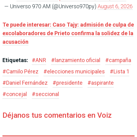
— Universo 970 AM (@Universo970py)
August 6, 2026
Te puede interesar: Caso Tajy: admisión de culpa de
excolaboradores de Prieto confirma la solidez de la
acusación
Etiquetas:
#
ANR
#
lanzamiento oficial
#
campaña
#
Camilo Pérez
#
elecciones municipales
#
Lista 1
#
Daniel Fernández
#
presidente
#
aspirante
#
concejal
#
seccional
Déjanos tus comentarios en Voiz