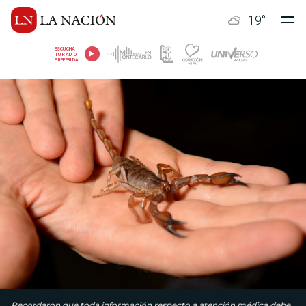
19
°
ESCUCHÁ
TU RADIO
PREFERIDA
Recordaron que toda información respecto a atención médica debe