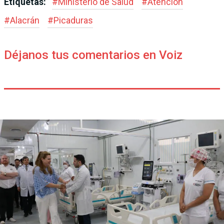
Etiquetas:
#
Ministerio de Salud
#
Atención
#
Alacrán
#
Picaduras
Déjanos tus comentarios en Voiz