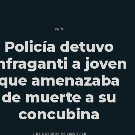
PAÍS
Policía detuvo
nfraganti a joven
que amenazaba
de muerte a su
concubina
2 DE OCTUBRE DE 2023 20:58