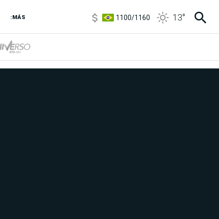
1100
/
1160
13
°
3,8
/
4
:MÁS
6850
/
7200
5900
/
5960