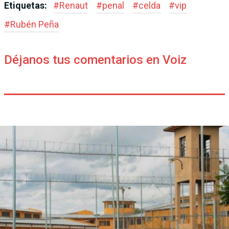
Etiquetas:
#
Renaut
#
penal
#
celda
#
vip
#
Rubén Peña
Déjanos tus comentarios en Voiz