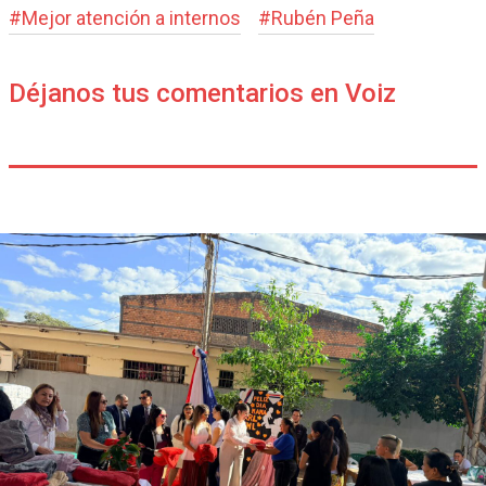
#
Mejor atención a internos
#
Rubén Peña
Déjanos tus comentarios en Voiz