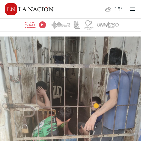
15
°
ESCUCHÁ
TU RADIO
PREFERIDA