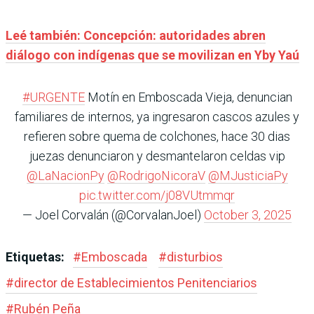
Leé también: Concepción: autoridades abren
diálogo con indígenas que se movilizan en Yby Yaú
#URGENTE
Motín en Emboscada Vieja, denuncian
familiares de internos, ya ingresaron cascos azules y
refieren sobre quema de colchones, hace 30 dias
juezas denunciaron y desmantelaron celdas vip
@LaNacionPy
@RodrigoNicoraV
@MJusticiaPy
pic.twitter.com/j08VUtmmqr
— Joel Corvalán (@CorvalanJoel)
October 3, 2025
Etiquetas:
#
Emboscada
#
disturbios
#
director de Establecimientos Penitenciarios
#
Rubén Peña