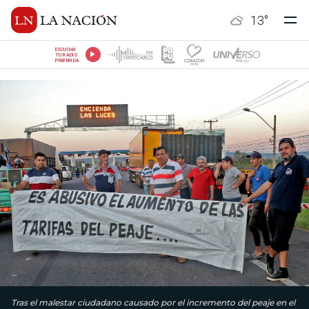
13
°
ESCUCHÁ
TU RADIO
PREFERIDA
Tras el malestar ciudadano causado por el incremento del peaje en el