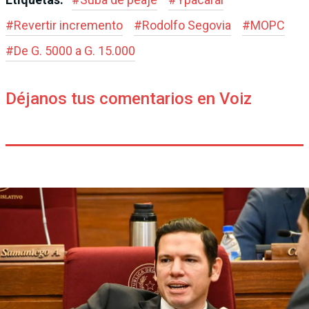
#
Revertir incremento
#
Rodolfo Segovia
#
MOPC
#
De G. 5000 a G. 15.000
Déjanos tus comentarios en Voiz