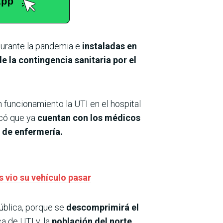
 durante la pandemia e
instaladas en
e la contingencia sanitaria por el
 funcionamiento la UTI en el hospital
icó que ya
cuentan con los médicos
 de enfermería.
 vio su vehículo pasar
pública, porque se
descomprimirá el
a de UTI y, la
población del norte