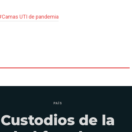
#
Camas UTI de pandemia
PAÍS
Custodios de la