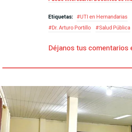
Etiquetas:
#
UTI en Hernandarias
#
Dr. Arturo Portillo
#
Salud Pública
Déjanos tus comentarios 