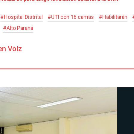
#
Hospital Distrital
#
UTI con 16 camas
#
Habilitarán
#
Alto Paraná
en Voiz