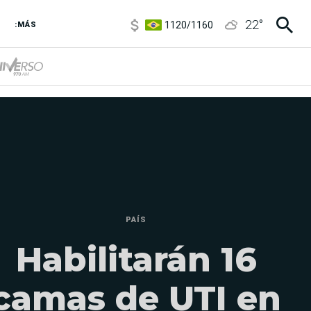
1120
/
1160
22
°
3,6
/
3,9
:MÁS
6850
/
7200
5920
/
5970
PAÍS
Habilitarán 16
camas de UTI en