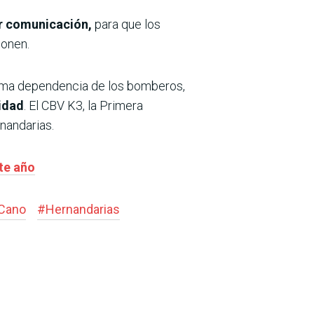
or comunicación,
para que los
ponen.
trema dependencia de los bomberos,
sidad
. El CBV K3, la Primera
nandarias.
te año
Cano
#
Hernandarias