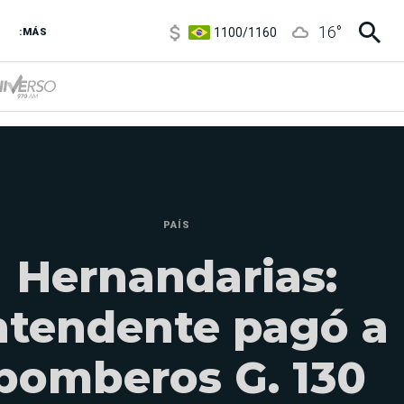
1100
/
1160
16
°
3,8
/
4
:MÁS
6850
/
7200
5900
/
5960
PAÍS
Hernandarias:
ntendente pagó a
bomberos G. 130