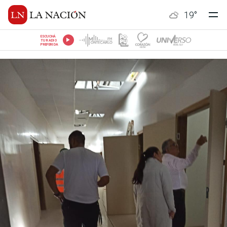
19
°
ESCUCHÁ
TU RADIO
PREFERIDA