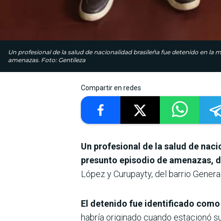
Un profesional de la salud de nacionalidad brasileña fue detenido en la 
amenazas. Foto: Gentileza
Compartir en redes
Un profesional de la salud de naci
presunto episodio de amenazas, 
López y Curupayty, del barrio Genera
El detenido fue identificado como
habría originado cuando estacionó su 