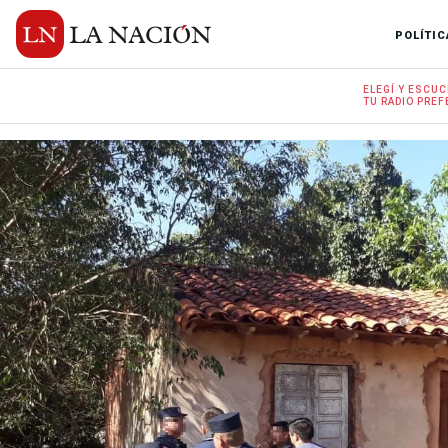
POLÍTIC
ELEGÍ Y
ESCUC
TU RADIO
PREF