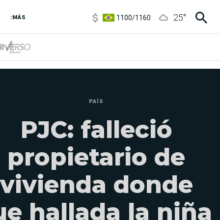
1100
/
1160
25
°
3,6
/
3,9
:MÁS
6850
/
7200
5900
/
5960
PAÍS
PJC: falleció
propietario de
vivienda donde
ue hallada la niña