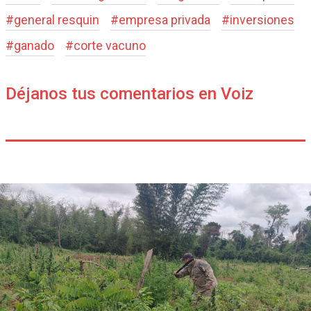
#
general resquin
#
empresa privada
#
inversiones
#
ganado
#
corte vacuno
Déjanos tus comentarios en Voiz