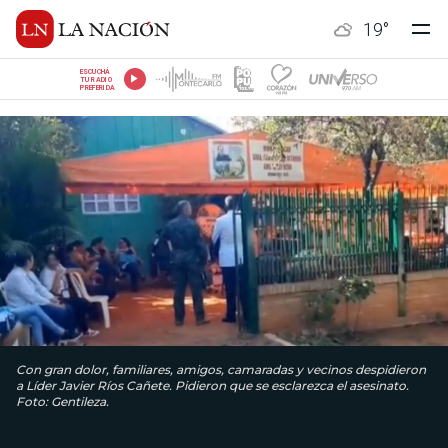
19
°
ESCUCHÁ
TU RADIO
PREFERIDA
Con gran dolor, familiares, amigos, camaradas y vecinos despidieron
a Líder Javier Ríos Cañete. Pidieron que se esclarezca el asesinato.
Foto: Gentileza.