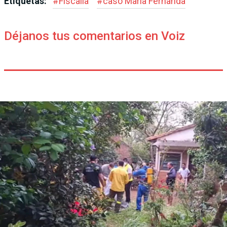
Etiquetas:
#
Fiscalía
#
caso María Fernanda
Déjanos tus comentarios en Voiz