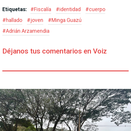
Etiquetas:
#
Fiscalía
#
identidad
#
cuerpo
#
hallado
#
joven
#
Minga Guazú
#
Adrián Arzamendia
Déjanos tus comentarios en Voiz