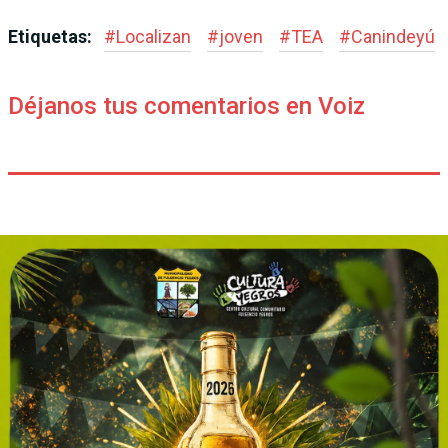
Etiquetas:
#
Localizan
#
joven
#
TEA
#
Canindeyú
Déjanos tus comentarios en Voiz