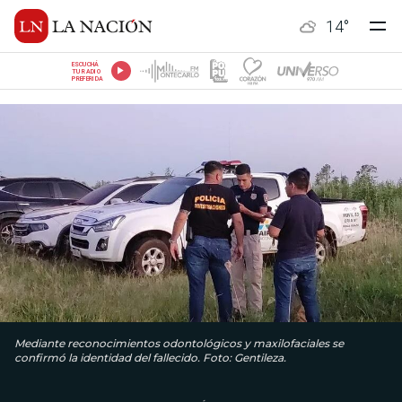
14
°
ESCUCHÁ
TU RADIO
PREFERIDA
Mediante reconocimientos odontológicos y maxilofaciales se
confirmó la identidad del fallecido. Foto: Gentileza.