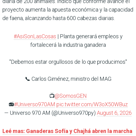
diaria de 200 animales. Indicó que conforme avance el
proyecto aumenta la apuesta económica y la capacidad
de faena, alcanzando hasta 600 cabezas diarias.
#AsiSonLasCosas
| Planta generará empleos y
fortalecerá la industria ganadera
"Debemos estar orgullosos de lo que producimos"
📞 Carlos Giménez, ministro del MAG
📺
@SomosGEN
📻
#Universo970AM
pic.twitter.com/W3oX50WBuz
— Universo 970 AM (@Universo970py)
August 6, 2026
Leé mas: Ganaderas Sofía y Chajhá abren la marcha