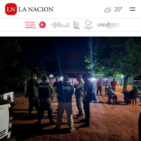
20
°
ESCUCHÁ
TU RADIO
PREFERIDA