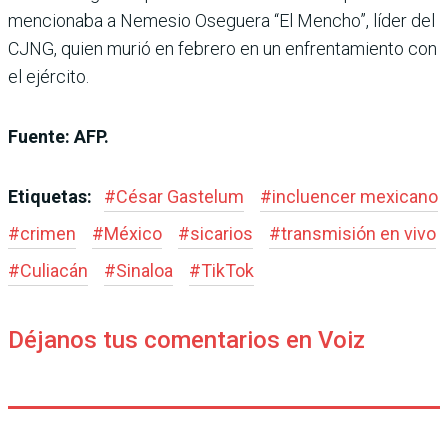
mencionaba a Nemesio Oseguera “El Mencho”, líder del
CJNG, quien murió en febrero en un enfrentamiento con
el ejército.
Fuente: AFP.
Etiquetas:
#
César Gastelum
#
incluencer mexicano
#
crimen
#
México
#
sicarios
#
transmisión en vivo
#
Culiacán
#
Sinaloa
#
TikTok
Déjanos tus comentarios en Voiz