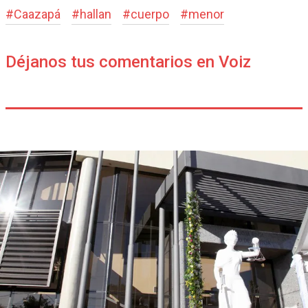
#
Caazapá
#
hallan
#
cuerpo
#
menor
Déjanos tus comentarios en Voiz