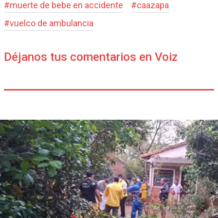
#
muerte de bebe en accidente
#
caazapa
#
vuelco de ambulancia
Déjanos tus comentarios en Voiz