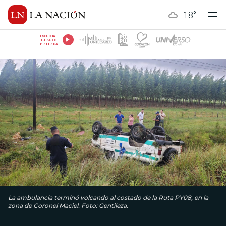
18
°
ESCUCHÁ
TU RADIO
PREFERIDA
La ambulancia terminó volcando al costado de la Ruta PY08, en la
zona de Coronel Maciel. Foto: Gentileza.