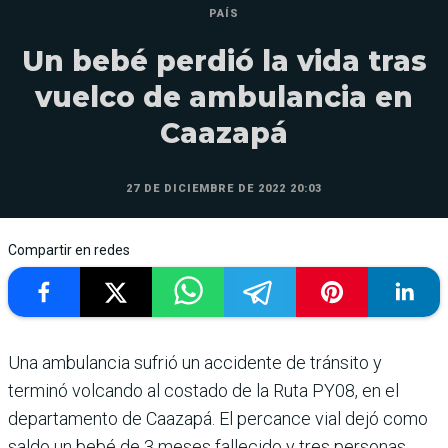
PAÍS
Un bebé perdió la vida tras
vuelco de ambulancia en
Caazapá
27 DE DICIEMBRE DE 2022 20:03
Compartir en redes
Una ambulancia sufrió un accidente de tránsito y
terminó volcando al costado de la Ruta PY08, en el
departamento de Caazapá. El percance vial dejó como
saldo un bebé de 3 meses fallecido y tres personas