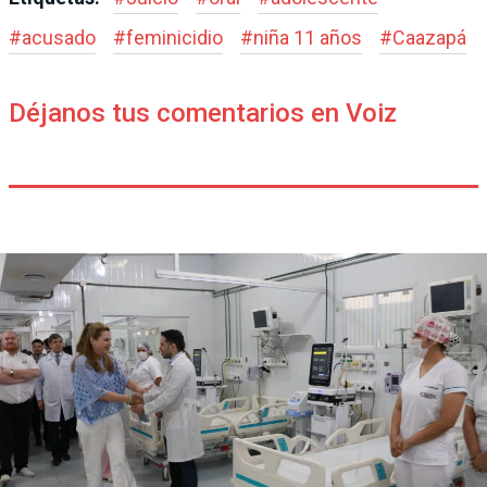
#
acusado
#
feminicidio
#
niña 11 años
#
Caazapá
Déjanos tus comentarios en Voiz