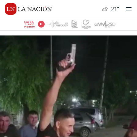
21
°
ESCUCHÁ
TU RADIO
PREFERIDA