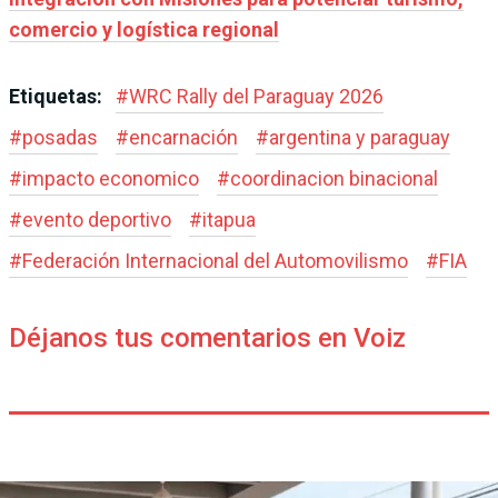
comercio y logística regional
Etiquetas:
#
WRC Rally del Paraguay 2026
#
posadas
#
encarnación
#
argentina y paraguay
#
impacto economico
#
coordinacion binacional
#
evento deportivo
#
itapua
#
Federación Internacional del Automovilismo
#
FIA
Déjanos tus comentarios en Voiz