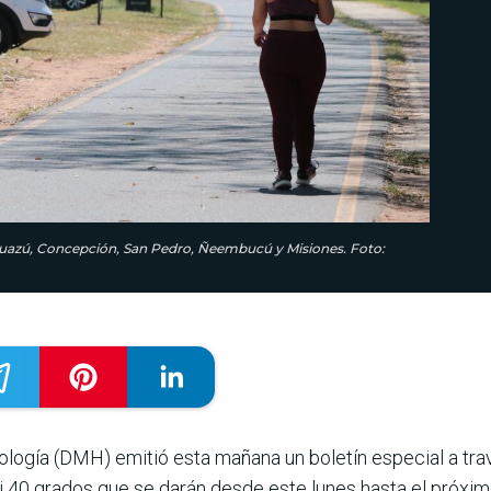
Caaguazú, Concepción, San Pedro, Ñeembucú y Misiones. Foto:
logía (DMH) emitió esta mañana un boletín especial a trav
i 40 grados que se darán desde este lunes hasta el próxi