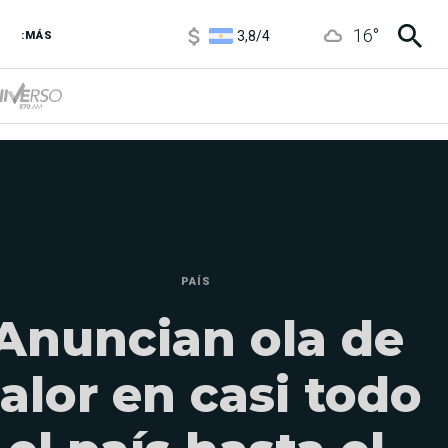
3,8
/
4
16
°
6850
/
7200
:MÁS
5900
/
5960
PAÍS
Anuncian ola de
alor en casi todo