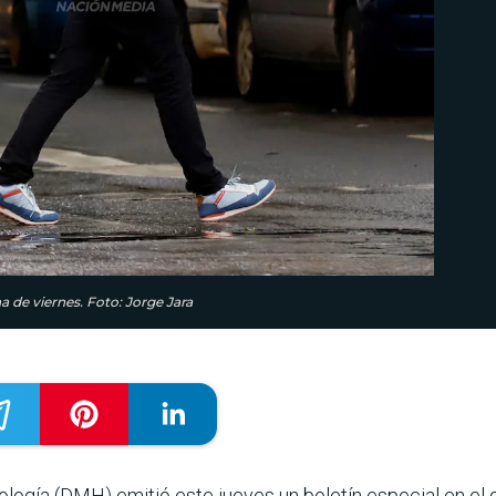
a de viernes. Foto: Jorge Jara
logía (DMH) emitió este jueves un boletín especial en el 