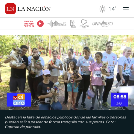
14
°
ESCUCHÁ
TU RADIO
PREFERIDA
Destacan la falta de espacios públicos donde las familias o personas
puedan salir a pasear de forma tranquila con sus perros. Foto:
Captura de pantalla.