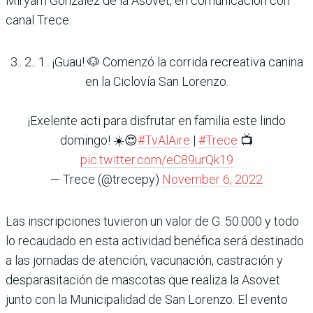
Miryam González de la Asovet, en comunicación con
canal Trece.
3.. 2.. 1.. ¡Guau! 🐶 Comenzó la corrida recreativa canina
en la Ciclovía San Lorenzo.
¡Exelente acti para disfrutar en familia este lindo
domingo! ☀️😍
#TvAlAire
|
#Trece
📺
pic.twitter.com/eC89urQk19
— Trece (@trecepy)
November 6, 2022
Las inscripciones tuvieron un valor de G. 50.000 y todo
lo recaudado en esta actividad benéfica será destinado
a las jornadas de atención, vacunación, castración y
desparasitación de mascotas que realiza la Asovet
junto con la Municipalidad de San Lorenzo. El evento