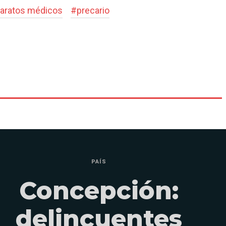
aratos médicos
#
precario
PAÍS
Concepción:
delincuentes