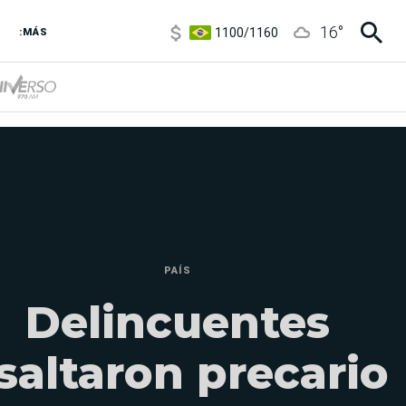
1100
/
1160
16
°
:MÁS
3,8
/
4
6850
/
7200
5900
/
5960
PAÍS
Delincuentes
saltaron precario