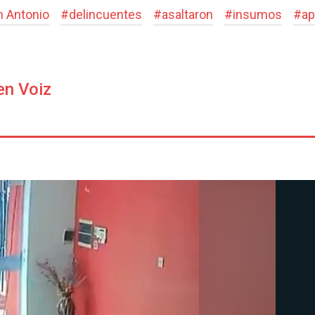
n Antonio
#
delincuentes
#
asaltaron
#
insumos
#
ap
en Voiz