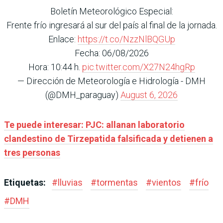
Boletín Meteorológico Especial:
Frente frío ingresará al sur del país al final de la jornada.
Enlace:
https://t.co/NzzNlBQGUp
Fecha: 06/08/2026
Hora: 10:44 h.
pic.twitter.com/X27N24hgRp
— Dirección de Meteorología e Hidrología - DMH
(@DMH_paraguay)
August 6, 2026
Te puede interesar: PJC: allanan laboratorio
clandestino de Tirzepatida falsificada y detienen a
tres personas
Etiquetas:
#
lluvias
#
tormentas
#
vientos
#
frío
#
DMH