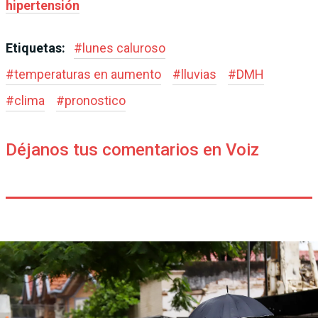
hipertensión
Etiquetas:
#
lunes caluroso
#
temperaturas en aumento
#
lluvias
#
DMH
#
clima
#
pronostico
Déjanos tus comentarios en Voiz