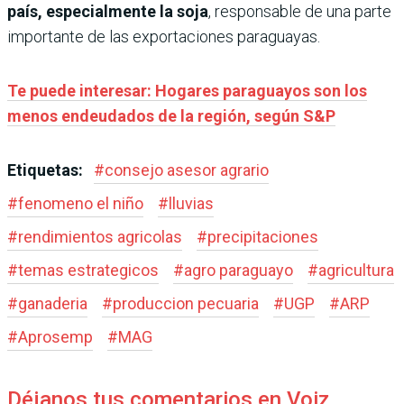
país, especialmente la soja
, responsable de una parte
importante de las exportaciones paraguayas.
Te puede interesar: Hogares paraguayos son los
menos endeudados de la región, según S&P
Etiquetas:
#
consejo asesor agrario
#
fenomeno el niño
#
lluvias
#
rendimientos agricolas
#
precipitaciones
#
temas estrategicos
#
agro paraguayo
#
agricultura
#
ganaderia
#
produccion pecuaria
#
UGP
#
ARP
#
Aprosemp
#
MAG
Déjanos tus comentarios en Voiz