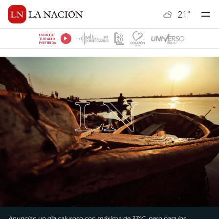
21
°
ESCUCHÁ
TU RADIO
PREFERIDA
Anuncian un día caluroso con máxima de 33°C, pero para los