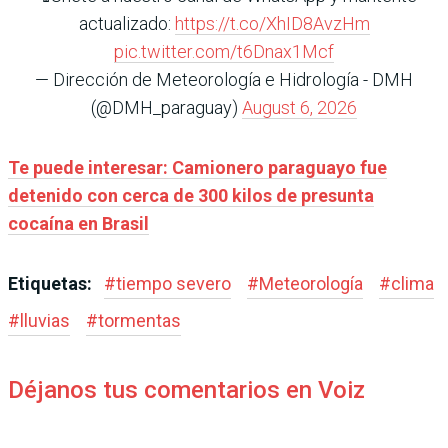
actualizado:
https://t.co/XhID8AvzHm
pic.twitter.com/t6Dnax1Mcf
— Dirección de Meteorología e Hidrología - DMH
(@DMH_paraguay)
August 6, 2026
Te puede interesar:
Camionero paraguayo fue
detenido con cerca de 300 kilos de presunta
cocaína en Brasil
Etiquetas:
#
tiempo severo
#
Meteorología
#
clima
#
lluvias
#
tormentas
Déjanos tus comentarios en Voiz