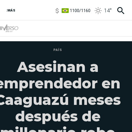
1100
/
1160
14
°
3,8
/
4
:MÁS
6850
/
7200
5900
/
5960
PAÍS
Asesinan a
emprendedor en
Caaguazú meses
después de