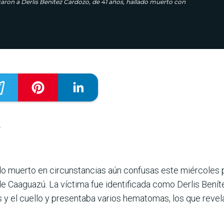
aron a Derlis Benítez Cardozo, de 41 años, hallado muerto con
.
o muerto en circunstancias aún confusas este miércoles p
e Caaguazú. La víctima fue identificada como Derlis Bení
 y el cuello y presentaba varios hematomas, los que revela