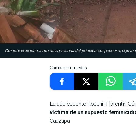
Durante el allanamiento de la vivienda del principal sospechoso, el joven
Compartir en redes
La adolescente Roselín Florentín Gó
víctima de un supuesto feminicidi
Caazapá