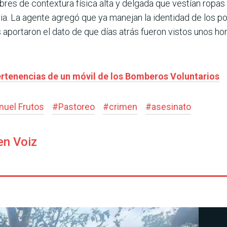
res de contextura física alta y delgada que vestían ropa
ibia. La agente agregó que ya manejan la identidad de los p
os aportaron el dato de que días atrás fueron vistos unos h
rtenencias de un móvil de los Bomberos Voluntarios
nuel Frutos
#
Pastoreo
#
crimen
#
asesinato
en Voiz