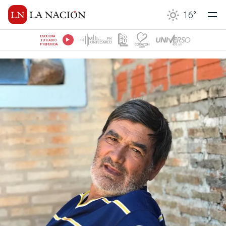
16
°
ESCUCHÁ
TU RADIO
PREFERIDA