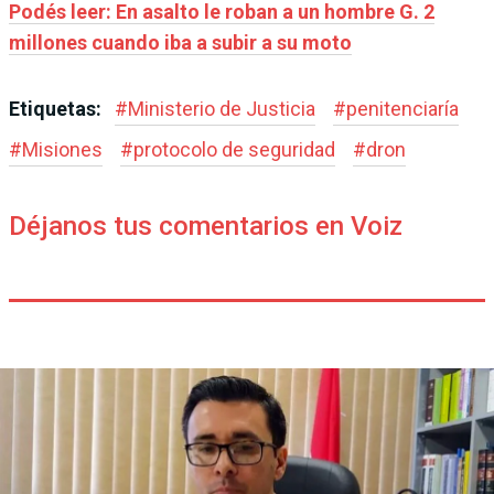
Podés leer: En asalto le roban a un hombre G. 2
millones cuando iba a subir a su moto
Etiquetas:
#
Ministerio de Justicia
#
penitenciaría
#
Misiones
#
protocolo de seguridad
#
dron
Déjanos tus comentarios en Voiz