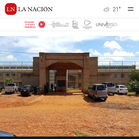
21
°
ESCUCHÁ
TU RADIO
PREFERIDA