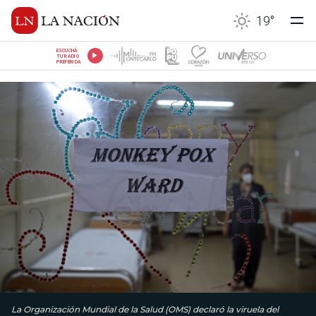
19
°
ESCUCHÁ
TU RADIO
PREFERIDA
La Organización Mundial de la Salud (OMS) declaró la viruela del