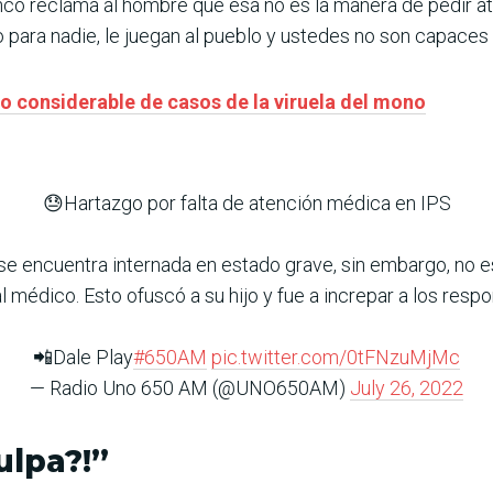
co reclama al hombre que esa no es la manera de pedir at
para nadie, le juegan al pueblo y ustedes no son capaces d
 considerable de casos de la viruela del mono
😓Hartazgo por falta de atención médica en IPS
 encuentra internada en estado grave, sin embargo, no e
 médico. Esto ofuscó a su hijo y fue a increpar a los resp
📲Dale Play
#650AM
pic.twitter.com/0tFNzuMjMc
— Radio Uno 650 AM (@UNO650AM)
July 26, 2022
ulpa?!”