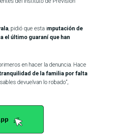
entes del Instituto de Previsión
yala
, pidió que esta i
mputación de
a el último guaraní que han
primeros en hacer la denuncia. Hace
ranquilidad de la familia por falta
nsables devuelvan lo robado”,