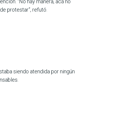
ención. “No hay manera, acá no
e protestar”, refutó.
staba siendo atendida por ningún
onsables.