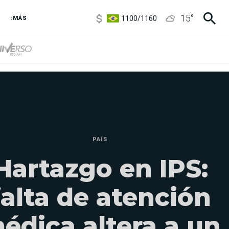
1100
/
1160
15
°
3,8
/
4
:MÁS
6850
/
7200
5900
/
5960
PAÍS
Hartazgo en IPS:
falta de atención
édica altera a un