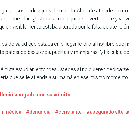
ugar a esos badulaques de mierda. Ahora le atienden a mi 
que le atiendan. ¿Ustedes creen que es divertido irte y vo
 quien visiblemente estaba alterado por la falta de atenció
es de salud que estaba en el lugar le dijo al hombre que no
stó pateando basureros, puertas y mamparas: “¿La culpa de
qué puta estudian entonces ustedes si no quieren dedicarse
quería que se le atienda a su mamá en ese mismo momento.
alleció ahogado con su vómito
ión médica
#
denuncia
#
constante
#
asegurado altera