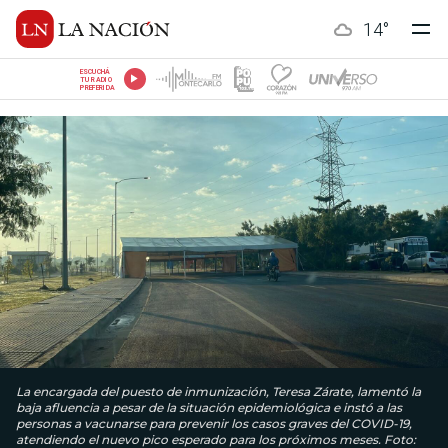
14
°
ESCUCHÁ
TU RADIO
PREFERIDA
La encargada del puesto de inmunización, Teresa Zárate, lamentó la
baja afluencia a pesar de la situación epidemiológica e instó a las
personas a vacunarse para prevenir los casos graves del COVID-19,
atendiendo el nuevo pico esperado para los próximos meses. Foto: