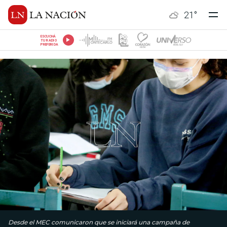
21
°
ESCUCHÁ
TU RADIO
PREFERIDA
Desde el MEC comunicaron que se iniciará una campaña de