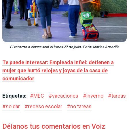
El retorno a clases será el lunes 27 de julio. Foto: Matías Amarilla
Te puede interesar: Empleada infiel: detienen a
mujer que hurtó relojes y joyas de la casa de
comunicador
Etiquetas:
#
MEC
#
vacaciones
#
inverno
#
tareas
#
no dar
#
receso escolar
#
no tareas
Déjanos tus comentarios en Voiz