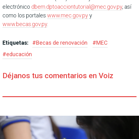
electrónico
dbem.dptoacciontutorial@mec.gov.py
, así
como los portales
www.mec.gov.py
y
www.becas.gov.py
.
Etiquetas:
#
Becas de renovación
#
MEC
#
educación
Déjanos tus comentarios en Voiz