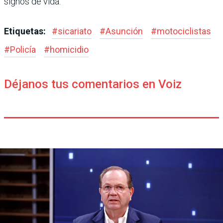
signos de vida.
Etiquetas:
#
sicariato
#
Asunción
#
motociclistas
#
Policía
#
homicidio
Déjanos tus comentarios en Voiz