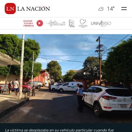
14
°
ESCUCHÁ
TU RADIO
PREFERIDA
La víctima se desplazaba en su vehículo particular cuando fue