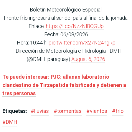
Boletín Meteorológico Especial:
Frente frío ingresará al sur del país al final de la jornada.
Enlace:
https://t.co/NzzNlBQGUp
Fecha: 06/08/2026
Hora: 10:44 h.
pic.twitter.com/X27N24hgRp
— Dirección de Meteorología e Hidrología - DMH
(@DMH_paraguay)
August 6, 2026
Te puede interesar: PJC: allanan laboratorio
clandestino de Tirzepatida falsificada y detienen a
tres personas
Etiquetas:
#
lluvias
#
tormentas
#
vientos
#
frío
#
DMH