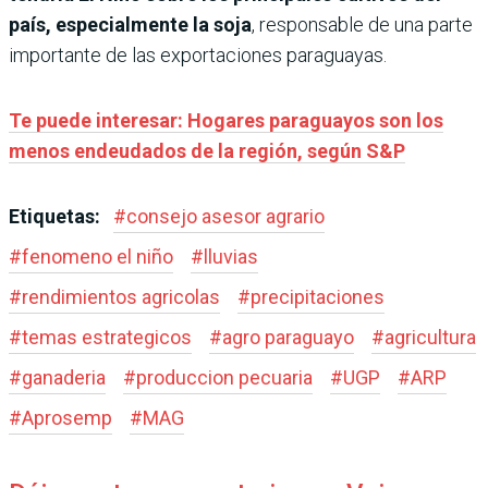
país, especialmente la soja
, responsable de una parte
importante de las exportaciones paraguayas.
Te puede interesar: Hogares paraguayos son los
menos endeudados de la región, según S&P
Etiquetas:
#
consejo asesor agrario
#
fenomeno el niño
#
lluvias
#
rendimientos agricolas
#
precipitaciones
#
temas estrategicos
#
agro paraguayo
#
agricultura
#
ganaderia
#
produccion pecuaria
#
UGP
#
ARP
#
Aprosemp
#
MAG