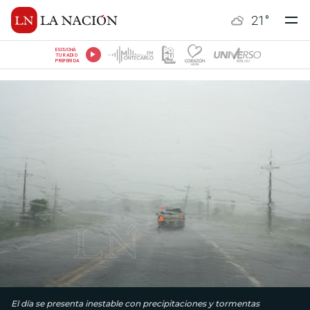
21
°
ESCUCHÁ
TU RADIO
PREFERIDA
El día se presenta inestable con precipitaciones y tormentas