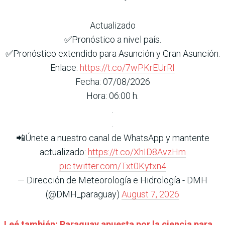
Actualizado
✅Pronóstico a nivel país.
✅Pronóstico extendido para Asunción y Gran Asunción.
Enlace:
https://t.co/7wPKrEUrRI
Fecha: 07/08/2026
Hora: 06:00 h.
.
.
📲Únete a nuestro canal de WhatsApp y mantente
actualizado:
https://t.co/XhID8AvzHm
pic.twitter.com/Txt0Kytxn4
— Dirección de Meteorología e Hidrología - DMH
(@DMH_paraguay)
August 7, 2026
Leé también: Paraguay apuesta por la ciencia para