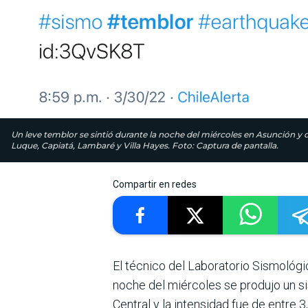
Un leve temblor se sintió durante la noche del miércoles en Asunción y 
Luque, Capiatá, Lambaré y Villa Hayes. Foto: Captura de pantalla.
Compartir en redes
El técnico del Laboratorio Sismológ
noche del miércoles se produjo un s
Central y la intensidad fue de entre 3,