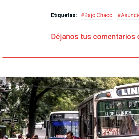
Etiquetas:
#
Bajo Chaco
#
Asunci
Déjanos tus comentarios 