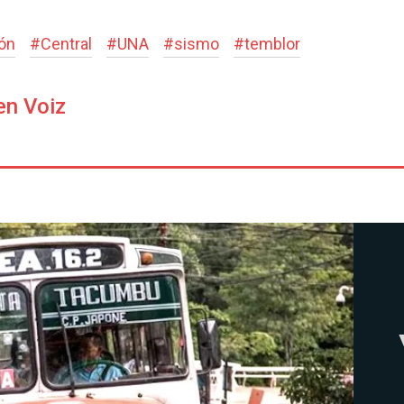
ón
#
Central
#
UNA
#
sismo
#
temblor
en Voiz