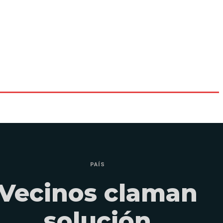
PAÍS
Vecinos claman
solución