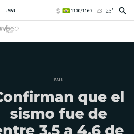
1100
/
1160
23
°
:MÁS
3,8
/
4
6850
/
7200
5900
/
5960
PAÍS
Confirman que el
sismo fue de
entre 3,5 a 4,6 de