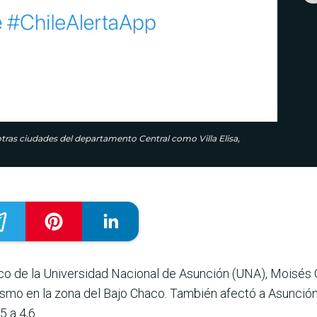
otras ciudades del departamento Central como Villa Elisa,
ico de la Universidad Nacional de Asunción (UNA), Moisés 
ismo en la zona del Bajo Chaco. También afectó a Asunció
5 a 4,6.