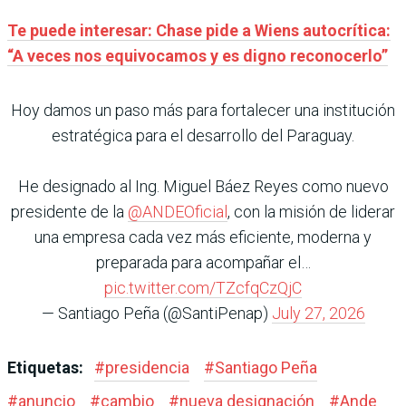
Te puede interesar: Chase pide a Wiens autocrítica:
“A veces nos equivocamos y es digno reconocerlo”
Hoy damos un paso más para fortalecer una institución
estratégica para el desarrollo del Paraguay.
He designado al Ing. Miguel Báez Reyes como nuevo
presidente de la
@ANDEOficial
, con la misión de liderar
una empresa cada vez más eficiente, moderna y
preparada para acompañar el…
pic.twitter.com/TZcfqCzQjC
— Santiago Peña (@SantiPenap)
July 27, 2026
Etiquetas:
#
presidencia
#
Santiago Peña
#
anuncio
#
cambio
#
nueva designación
#
Ande