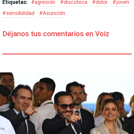
Etiquetas:
#
agresión
#
discoteca
#
dolor
#
joven
#
sensibilidad
#
Asunción
Déjanos tus comentarios en Voiz