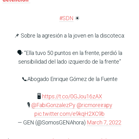
#SDN
☀
📌 Sobre la agresión a la joven en la discoteca:
🗣 “Ella tuvo 50 puntos en la frente, perdió la
sensibilidad del lado izquierdo de la frente”
📞Abogado Enrique Gómez de la Fuente
🖥️
https://t.co/0GJou16zAX
🎙
@FabiGonzalezPy
@ricmoreirapy
pic.twitter.com/e9kqH2XC9b
— GEN (@SomosGENAhora)
March 7, 2022