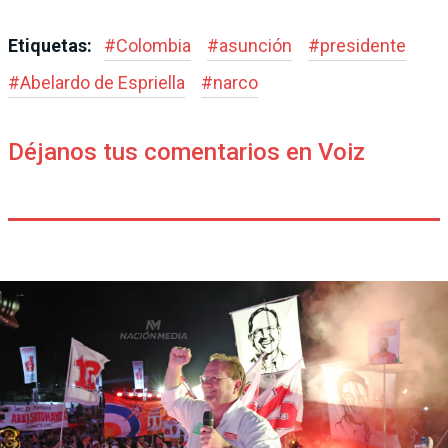
Etiquetas:
#
Colombia
#
asunción
#
presidente
#
Abelardo de Espriella
#
narco
Déjanos tus comentarios en Voiz