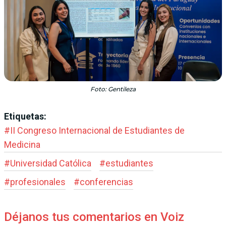
Foto: Gentileza
Etiquetas:
#
II Congreso Internacional de Estudiantes de
Medicina
#
Universidad Católica
#
estudiantes
#
profesionales
#
conferencias
Déjanos tus comentarios en Voiz