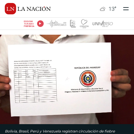
13
°
ESCUCHÁ
TU RADIO
PREFERIDA
Bolivia, Brasil, Perú y Venezuela registran circulación de fiebre