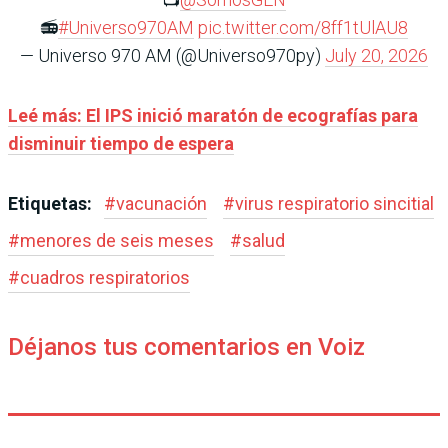
📻
#Universo970AM
pic.twitter.com/8ff1tUlAU8
— Universo 970 AM (@Universo970py)
July 20, 2026
Leé más:
El IPS inició maratón de ecografías para
disminuir tiempo de espera
Etiquetas:
#
vacunación
#
virus respiratorio sincitial
#
menores de seis meses
#
salud
#
cuadros respiratorios
Déjanos tus comentarios en Voiz