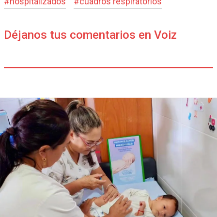
#
hospitalizados
#
cuadros respiratorios
Déjanos tus comentarios en Voiz