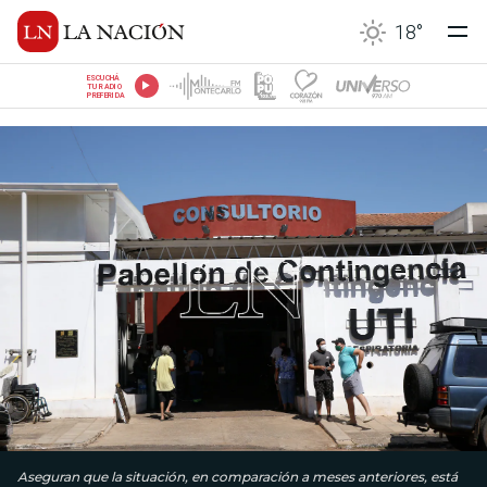
18
°
ESCUCHÁ
TU RADIO
PREFERIDA
Aseguran que la situación, en comparación a meses anteriores, está