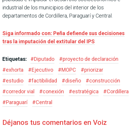
industrial de los municipios del interior de los
departamentos de Cordillera, Paraguarí y Central.
Siga informado con: Peña defiende sus decisiones
tras la imputación del extitular del IPS
Etiquetas:
#
Diputado
#
proyecto de declaración
#
exhorta
#
Ejecutivo
#
MOPC
#
priorizar
#
estudio
#
factibilidad
#
diseño
#
construcción
#
corredor vial
#
conexión
#
estratégica
#
Cordillera
#
Paraguarí
#
Central
Déjanos tus comentarios en Voiz