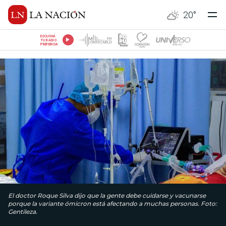
20
°
ESCUCHÁ
TU RADIO
PREFERIDA
El doctor Roque Silva dijo que la gente debe cuidarse y vacunarse
porque la variante ómicron está afectando a muchas personas. Foto:
Gentileza.