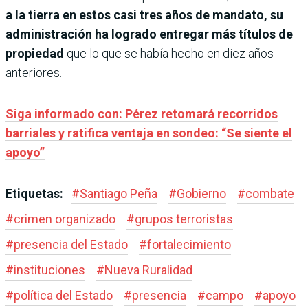
a la tierra en estos casi tres años de mandato, su
administración ha logrado entregar más títulos de
propiedad
que lo que se había hecho en diez años
anteriores.
Siga informado con: Pérez retomará recorridos
barriales y ratifica ventaja en sondeo: “Se siente el
apoyo”
Etiquetas:
#
Santiago Peña
#
Gobierno
#
combate
#
crimen organizado
#
grupos terroristas
#
presencia del Estado
#
fortalecimiento
#
instituciones
#
Nueva Ruralidad
#
política del Estado
#
presencia
#
campo
#
apoyo