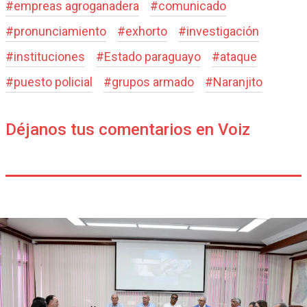
#
empreas agroganadera
#
comunicado
#
pronunciamiento
#
exhorto
#
investigación
#
instituciones
#
Estado paraguayo
#
ataque
#
puesto policial
#
grupos armado
#
Naranjito
Déjanos tus comentarios en Voiz