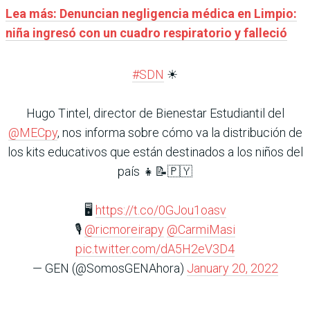
Lea más: Denuncian negligencia médica en Limpio:
niña ingresó con un cuadro respiratorio y falleció
#SDN
☀
Hugo Tintel, director de Bienestar Estudiantil del
@MECpy
, nos informa sobre cómo va la distribución de
los kits educativos que están destinados a los niños del
país 👧📝🇵🇾
🖥️
https://t.co/0GJou1oasv
🎙
@ricmoreirapy
@CarmiMasi
pic.twitter.com/dA5H2eV3D4
— GEN (@SomosGENAhora)
January 20, 2022