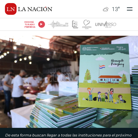
13
°
ESCUCHÁ
TU RADIO
PREFERIDA
De esta forma buscan llegar a todas las instituciones para el próximo