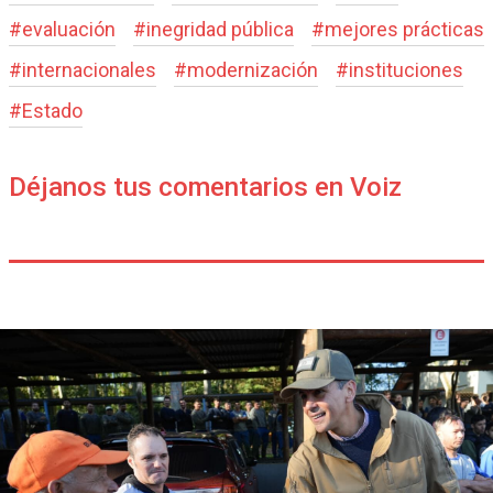
#
evaluación
#
inegridad pública
#
mejores prácticas
#
internacionales
#
modernización
#
instituciones
#
Estado
Déjanos tus comentarios en Voiz