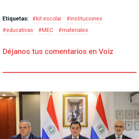
Etiquetas:
#
kit escolar
#
instituciones
#
educativas
#
MEC
#
materiales
Déjanos tus comentarios en Voiz