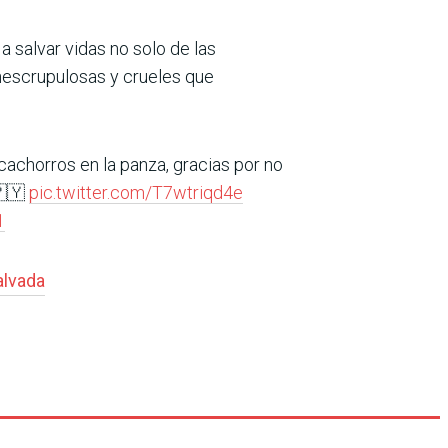
 salvar vidas no solo de las
nescrupulosas y crueles que
cachorros en la panza, gracias por no
🇵🇾
pic.twitter.com/T7wtriqd4e
1
alvada