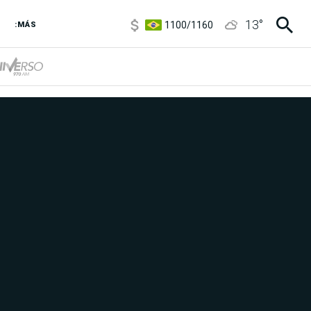
1100
/
1160
13
°
3,8
/
4
:MÁS
6850
/
7200
5900
/
5960