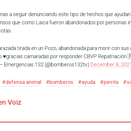
nas a seguir denunciando este tipo de hechos que ayudan a
fensos que como Laica fueron abandonados por personas i
otas.
mbarazada tirada en un Pozo, abandonada para morir con sus 
io ♥️gracias camaradas por responder CBVP Repatriación 
— Emergencias 132 (@bomberos132tv)
December 8, 202
#
defensa animal
#
bomberos
#
ayuda
#
perrita
#
s
en Voiz