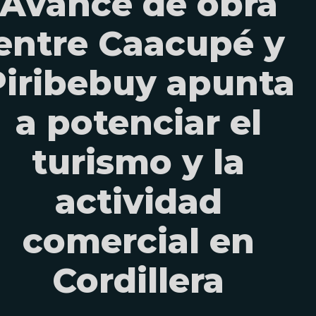
Avance de obra
entre Caacupé y
Piribebuy apunta
a potenciar el
turismo y la
actividad
comercial en
Cordillera