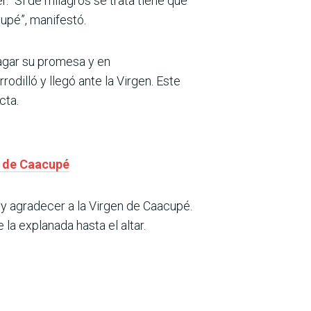
 “Si de milagros se trata tiene que
upé”, manifestó.
agar su promesa y en
dilló y llegó ante la Virgen. Este
cta.
a de Caacupé
y agradecer a la Virgen de Caacupé.
la explanada hasta el altar.