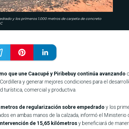
pedrado y los primeros 1.000 metros de carpeta de concreto
PC
amo que une
Caacupé y Piribebuy
continúa avanzando
c
Cordillera y generar mejores condiciones para el desarro
d turística, comercial y productiva.
00 metros de regularización sobre empedrado
y los prim
dos en ambas manos de la calzada, informó el Ministerio
intervención de 15,65 kilómetros
y beneficiará de maner