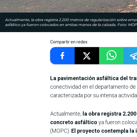
Actualmente, la obra registra 2.200 metros de regularización sobre em
asfáltico ya fueron colocados en ambas manos de la calzada. Foto: MO
Compartir en redes
La pavimentación asfáltica del tr
conectividad en el departamento de 
caracterizada por su intensa activida
Actualmente,
la obra registra 2.2
concreto asfáltico
ya fueron coloca
(MOPC).
El proyecto contempla la 