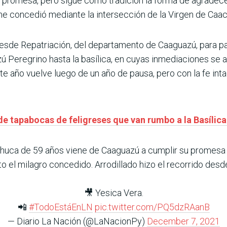
promesa, pero sigue como tradición la forma de agradecer.
me concedió mediante la intersección de la Virgen de Caac
desde Repatriación, del departamento de Caaguazú, para p
Peregrino hasta la basílica, en cuyas inmediaciones se arro
 año vuelve luego de un año de pausa, pero con la fe inta
de tapabocas de feligreses que van rumbo a la Basílic
huca de 59 años viene de Caaguazú a cumplir su promesa 
o el milagro concedido. Arrodillado hizo el recorrido desde 
🎥 Yesica Vera.
📲
#TodoEstáEnLN
pic.twitter.com/PQ5dzRAanB
— Diario La Nación (@LaNacionPy)
December 7, 2021