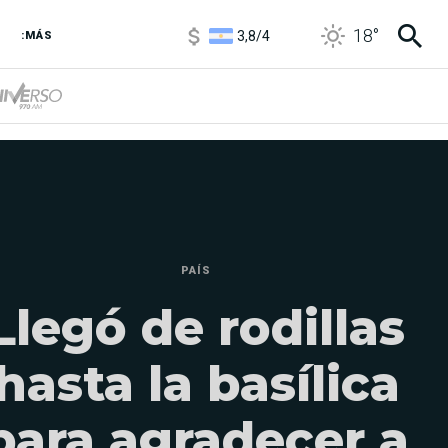
3,8
/
4
18
°
:MÁS
6850
/
7200
5900
/
5960
PAÍS
Llegó de rodillas
hasta la basílica
para agradecer a