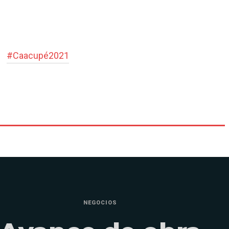
#
Caacupé2021
NEGOCIOS