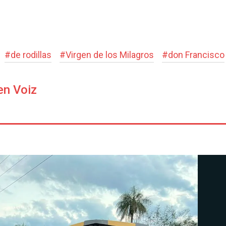
#
de rodillas
#
Virgen de los Milagros
#
don Francisco
en Voiz