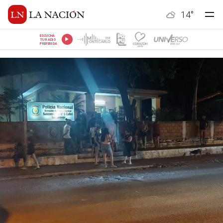
14
°
ESCUCHÁ
TU RADIO
PREFERIDA