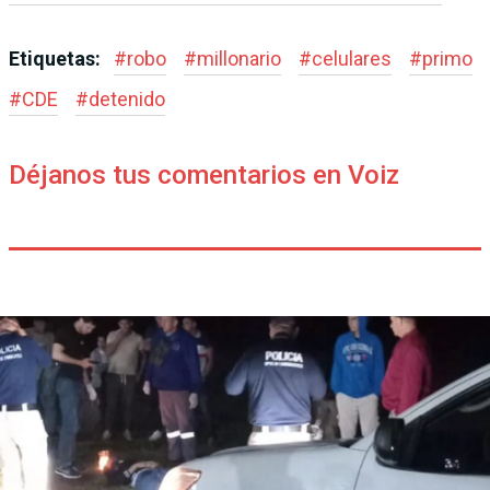
Etiquetas:
#
robo
#
millonario
#
celulares
#
primo
#
CDE
#
detenido
Déjanos tus comentarios en Voiz