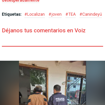
desesperadamente
Etiquetas:
#
Localizan
#
joven
#
TEA
#
Canindeyú
Déjanos tus comentarios en Voiz