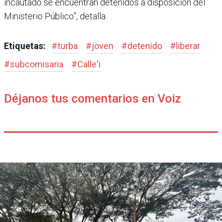
incautado se encuentran detenidos a disposición del
Ministerio Público”, detalla.
Etiquetas:
#
turba
#
joven
#
detenido
#
liberar
#
subcomisaria
#
Calle'i
Déjanos tus comentarios en Voiz