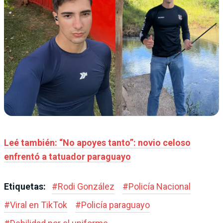
Leé también: “No apoyes tanto”: novio celoso
enfrentó a tatuador paraguayo
Etiquetas:
#
Rodi González
#
Policía Nacional
#
Viral en TikTok
#
Policía paraguayo