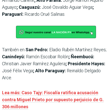
Armando Cañete
; Alto Paraná:
Jorge Ramón Aquino
Aguayo
; Caaguazú:
José Osvaldo Aguiar Vega
;
Paraguarí:
Ricardo Orué Salinas.
También en
San Pedro:
Eladio Rubén Martínez Reyes;
Canindeyú:
Ramón Escobar Rolón
; Ñeembucú:
Christian Javier Ramírez Aguilera
; Presidente Hayes:
José Félix Vega
; Alto Paraguay:
Reinaldo Delgado
Arce.
Lea más: Caso Tajy: Fiscalía ratifica acusación
contra Miguel Prieto por supuesto perjuicio de G.
306 millones