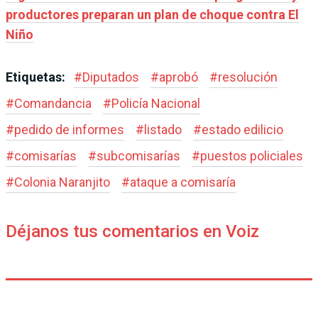
productores preparan un plan de choque contra El
Niño
Etiquetas:
#
Diputados
#
aprobó
#
resolución
#
Comandancia
#
Policía Nacional
#
pedido de informes
#
listado
#
estado edilicio
#
comisarías
#
subcomisarías
#
puestos policiales
#
Colonia Naranjito
#
ataque a comisaría
Déjanos tus comentarios en Voiz