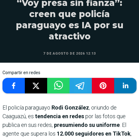
“Voy presa sin fianza”:
creen que policía
paraguayo es IA por su
atractivo
7 DE AGOSTO DE 2026 12:13
Compartir en redes
El policía paraguayo
Rodi González
, oriundo de
Caaguazú, es
tendencia en redes
por las fotos que
publica en sus redes,
presumiendo su uniforme
. El
agente que supera los
12.000 seguidores en TikTok
,