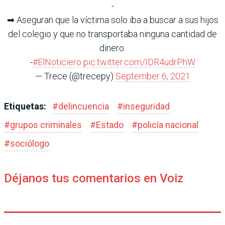
-
➡ Aseguran que la víctima solo iba a buscar a sus hijos
del colegio y que no transportaba ninguna cantidad de
dinero.
-
#ElNoticiero
pic.twitter.com/IDR4udrPhW
— Trece (@trecepy)
September 6, 2021
Etiquetas:
#
delincuencia
#
inseguridad
#
grupos criminales
#
Estado
#
policía nacional
#
sociólogo
Déjanos tus comentarios en Voiz