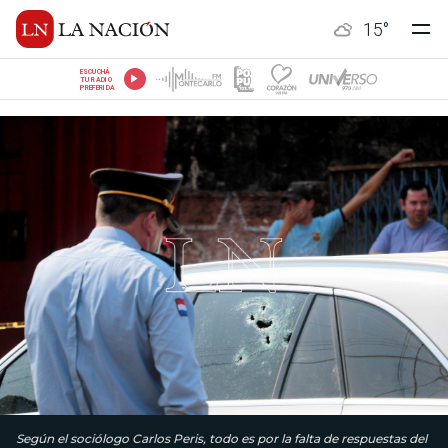
15
°
ESCUCHÁ
TU RADIO
PREFERIDA
Según el sociólogo Carlos Peris, todo es por la falta de respuestas del