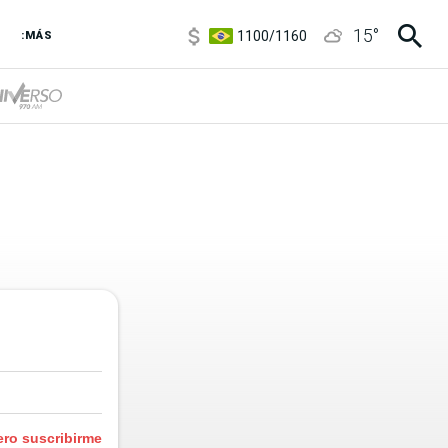
5900
/
5960
15
°
1100
/
1160
:MÁS
3,8
/
4
6850
/
7200
5900
/
5960
ero suscribirme