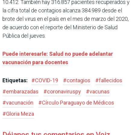
10.412. También hay 316.857 pacientes recuperados y
la cifra total de contagios alcanza 384.989 desde el
brote del virus en el país en el mes de marzo del 2020,
de acuerdo con el reporte del Ministerio de Salud
Pública del jueves.
Puede interesarle: Salud no puede adelantar
vacunación para docentes
Etiquetas:
#
COVID-19
#
contagios
#
fallecidos
#
embarazadas
#
coronaviruspy
#
vacunas
#
vacunación
#
Círculo Paraguayo de Médicos
#
Gloria Meza
Déjanos tus comentarios en Voiz