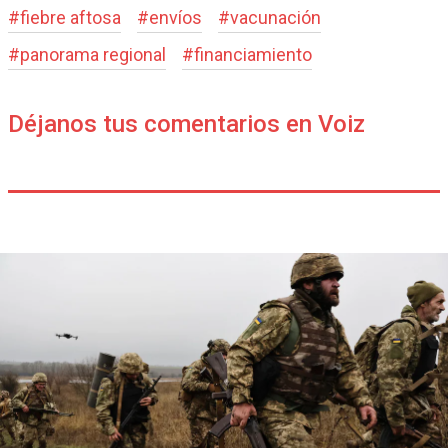
#
fiebre aftosa
#
envíos
#
vacunación
#
panorama regional
#
financiamiento
Déjanos tus comentarios en Voiz