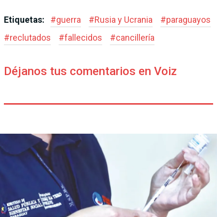
Etiquetas:
#
guerra
#
Rusia y Ucrania
#
paraguayos
#
reclutados
#
fallecidos
#
cancillería
Déjanos tus comentarios en Voiz