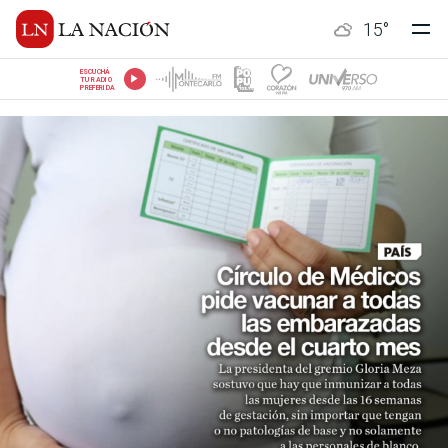
15
°
ESCUCHÁ
TU RADIO
PREFERIDA