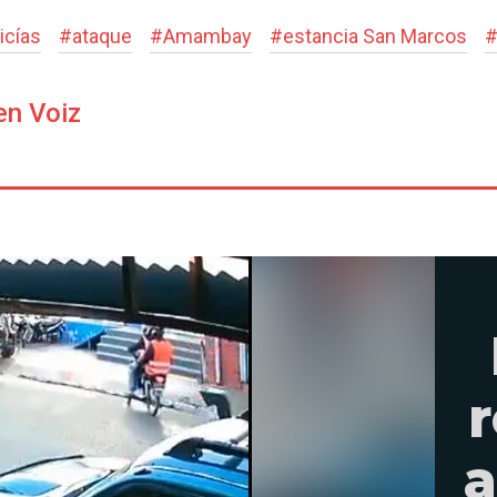
icías
#
ataque
#
Amambay
#
estancia San Marcos
en Voiz
r
a