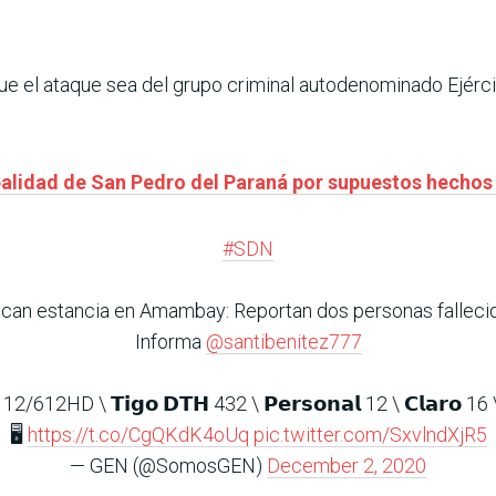
e el ataque sea del grupo criminal autodenominado Ejérc
palidad de San Pedro del Paraná por supuestos hechos
#SDN
can estancia en Amambay: Reportan dos personas falleci
Informa
@santibenitez777
 12/612HD \ 𝗧𝗶𝗴𝗼 𝗗𝗧𝗛 432 \ 𝗣𝗲𝗿𝘀𝗼𝗻𝗮𝗹 12 \ 𝗖𝗹𝗮𝗿𝗼 16 
🖥️
https://t.co/CgQKdK4oUq
pic.twitter.com/SxvlndXjR5
— GEN (@SomosGEN)
December 2, 2020