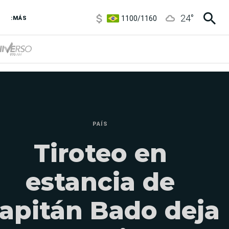
1100
/
1160
24
°
3,6
/
3,9
:MÁS
6850
/
7200
5900
/
5960
PAÍS
Tiroteo en
estancia de
apitán Bado deja