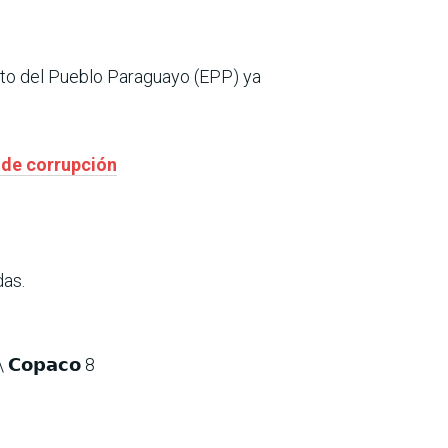
ito del Pueblo Paraguayo (EPP) ya
 de corrupción
das.
\ 𝗖𝗼𝗽𝗮𝗰𝗼 8