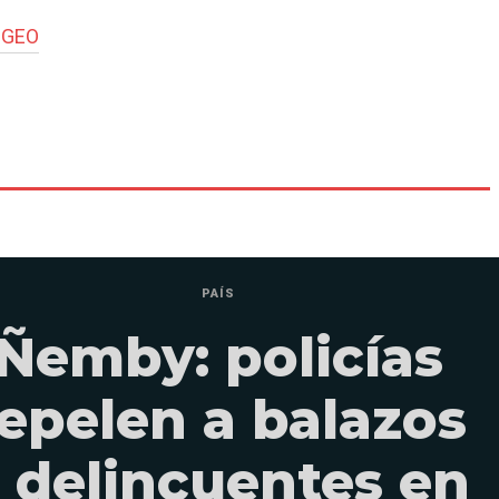
#
GEO
PAÍS
Ñemby: policías
epelen a balazos
 delincuentes en