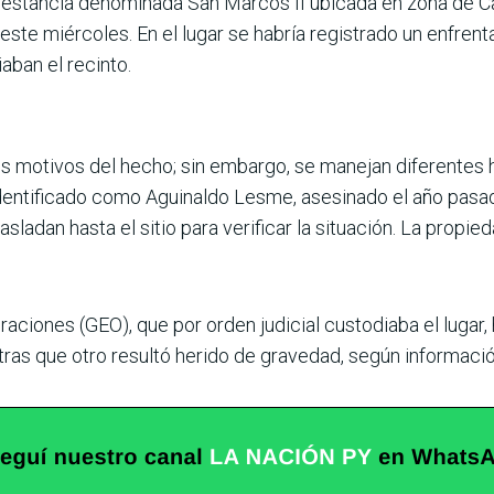
a estancia denominada San Marcos II ubicada en zona de 
ste miércoles. En el lugar se habría registrado un enfrent
ban el recinto.
motivos del hecho; sin embargo, se manejan diferentes hi
identificado como Aguinaldo Lesme, asesinado el año pasa
asladan hasta el sitio para verificar la situación. La propi
aciones (GEO), que por orden judicial custodiaba el lugar, h
ras que otro resultó herido de gravedad, según informació