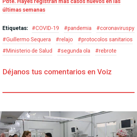
Pdte. Hayes registran más casos nuevos en las
últimas semanas
Etiquetas:
#
COVID-19
#
pandemia
#
coronaviruspy
#
Guillermo Sequera
#
relajo
#
protocolos sanitarios
#
Ministerio de Salud
#
segunda ola
#
rebrote
Déjanos tus comentarios en Voiz