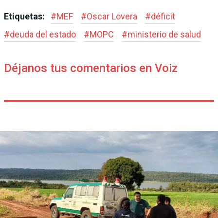
Etiquetas:
#
MEF
#
Oscar Lovera
#
déficit
#
deuda del estado
#
MOPC
#
ministerio de salud
Déjanos tus comentarios en Voiz