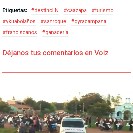
Etiquetas:
#
destinoLN
#
caazapa
#
turismo
#
ykuabolaños
#
sanroque
#
gyracampana
#
franciscanos
#
ganadería
Déjanos tus comentarios en Voiz