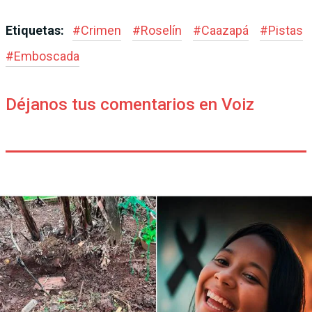
Etiquetas:
#
Crimen
#
Roselín
#
Caazapá
#
Pistas
#
Emboscada
Déjanos tus comentarios en Voiz