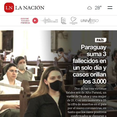
28
°
ESCUCHÁ
TU RADIO
PREFERIDA