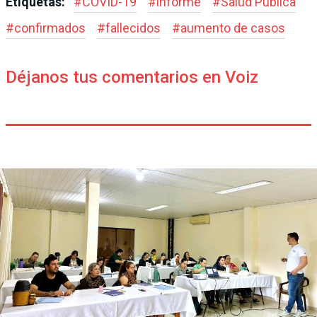
Etiquetas:
#
COVID-19
#
informe
#
Salud Pública
#
confirmados
#
fallecidos
#
aumento de casos
Déjanos tus comentarios en Voiz