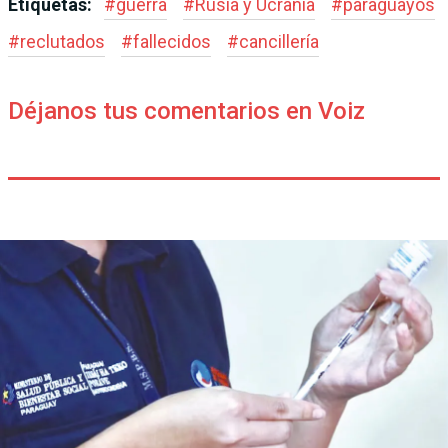
Etiquetas:
#
guerra
#
Rusia y Ucrania
#
paraguayos
#
reclutados
#
fallecidos
#
cancillería
Déjanos tus comentarios en Voiz