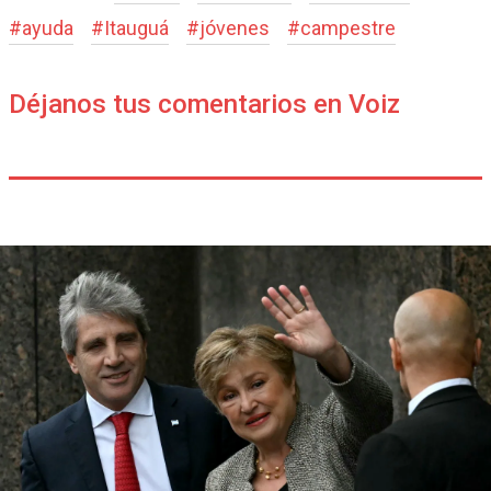
#
ayuda
#
Itauguá
#
jóvenes
#
campestre
Déjanos tus comentarios en Voiz