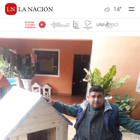
14
°
ESCUCHÁ
TU RADIO
PREFERIDA